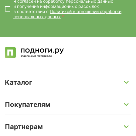
Я согласен на обработку персональных данных
и получение информационных рассылок
в соответствии с
Политикой в отношении обработки
персональных данных
*
Каталог
SPC-ламинат
Покупателям
Кварц-винил и LVT-плитка
Инженерная доска
Способы оплаты
Партнерам
Ламинат
Условия доставки