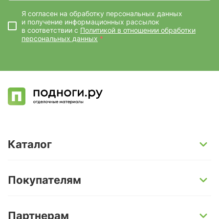
Я согласен на обработку персональных данных
и получение информационных рассылок
в соответствии с
Политикой в отношении обработки
персональных данных
*
Каталог
SPC-ламинат
Покупателям
Кварц-винил и LVT-плитка
Инженерная доска
Способы оплаты
Партнерам