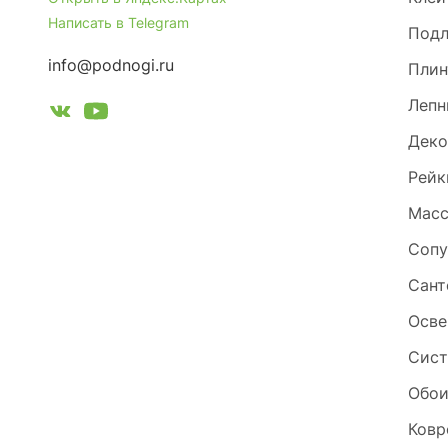
Написать в Telegram
Под
info@podnogi.ru
Плин
Лепн
Деко
Рейк
Масс
Сопу
Сант
Осве
Сист
Обо
Ковр