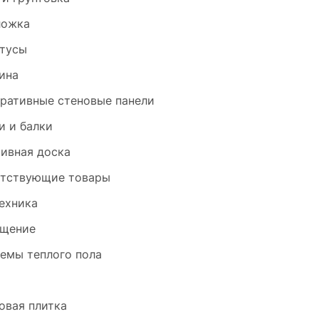
ложка
тусы
ина
ративные стеновые панели
и и балки
ивная доска
тствующие товары
ехника
щение
емы теплого пола
и
овая плитка