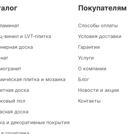
талог
Покупателям
ламинат
Способы оплаты
ц-винил и LVT-плитка
Условия доставки
нерная доска
Гарантии
нат
Услуги
могранит
О компании
мическая плитка и мозаика
Блог
етная доска
Новости и акции
ковый пол
Контакты
асная доска
ка и декоративные покрытия
 и грунтовка