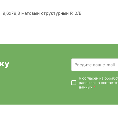
19,6х79,8 матовый структурный R10/B
ку
Введите ваш e-mail
Я согласен на обраб
рассылок
в соответс
данных
*