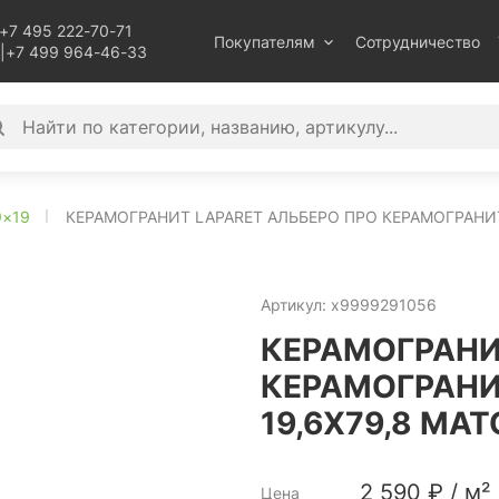
+7 495 222-70-71
Покупателям
Сотрудничество
|
+7 499 964-46-33
9×19
КЕРАМОГРАНИТ LAPARET АЛЬБЕРО ПРО КЕРАМОГРАНИ
Артикул:
х9999291056
КЕРАМОГРАНИ
КЕРАМОГРАНИ
19,6Х79,8 МА
2 590
₽
/
м²
Цена