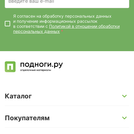
Введите ваш e-mail
Я согласен на обработку персональных данных
и получение информационных рассылок
в соответствии с
Политикой в отношении обработки
персональных данных
*
Каталог
SPC-ламинат
Покупателям
Кварц-винил и LVT-плитка
Инженерная доска
Способы оплаты