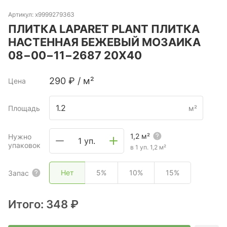
Артикул:
х9999279363
ПЛИТКА LAPARET PLANT ПЛИТКА
НАСТЕННАЯ БЕЖЕВЫЙ МОЗАИКА
08−00−11−2687 20Х40
290
₽
/
м²
Цена
Площадь
м²
1,2
м²
Нужно
1 уп.
упаковок
в 1 уп.
1,2
м²
Нет
5%
10%
15%
Запас
Итого:
348 ₽