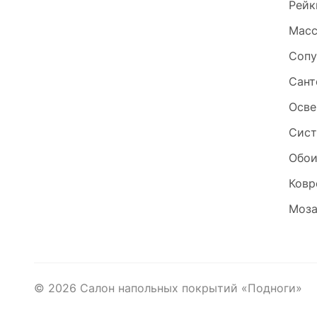
Рейк
Масс
Сопу
Сант
Осве
Сист
Обо
Ковр
Моза
©
2026
Салон напольных покрытий «Подноги»