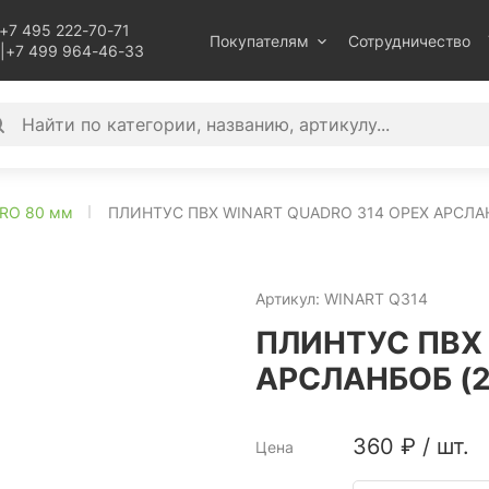
+7 495 222-70-71
Покупателям
Сотрудничество
|
+7 499 964-46-33
RO 80 мм
ПЛИНТУС ПВХ WINART QUADRO 314 ОРЕХ АРСЛАН
Артикул:
WINART Q314
ПЛИНТУС ПВХ 
АРСЛАНБОБ (
360
₽
/
шт.
Цена