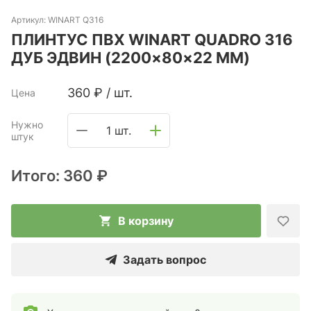
Артикул:
WINART Q316
ПЛИНТУС ПВХ WINART QUADRO 316
ДУБ ЭДВИН (2200×80×22 ММ)
360
₽
/
шт.
Цена
Нужно
1 шт.
штук
Итого:
360 ₽
В корзину
Задать вопрос