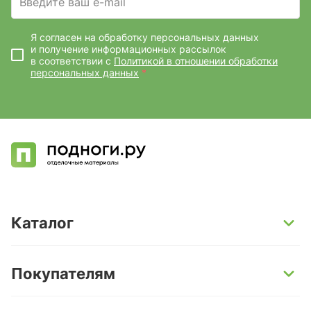
Введите ваш e-mail
Я согласен на обработку персональных данных
и получение информационных рассылок
в соответствии с
Политикой в отношении обработки
персональных данных
*
Каталог
SPC-ламинат
Покупателям
Кварц-винил и LVT-плитка
Инженерная доска
Способы оплаты