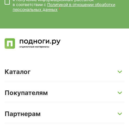
в соответствии с
Политикой в отношении обработки
персональных данных
*
Каталог
SPC-ламинат
Покупателям
Кварц-винил и LVT-плитка
Инженерная доска
Способы оплаты
Партнерам
Ламинат
Условия доставки
Керамогранит
Гарантии
Поставщикам