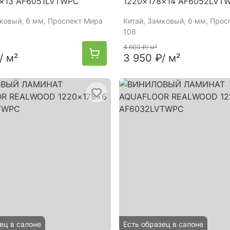
8×13 AF6051LVTWPC
1220×178×14 AF6052LVT
мковый, 6 мм, Проспект Мира
Китай
, Замковый, 6 мм, Прос
108
4 600 ₽
/ м²
/ м²
3 950 ₽
/ м²
ец в салоне
Есть образец в салоне