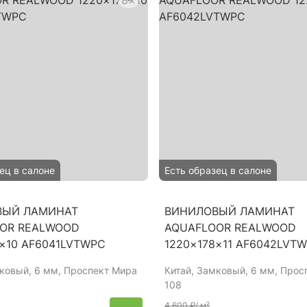
ец в салоне
Есть образец в салоне
ВЫЙ ЛАМИНАТ
ВИНИЛОВЫЙ ЛАМИНАТ
OR REALWOOD
AQUAFLOOR REALWOOD
8×10 AF6041LVTWPC
1220×178×11 AF6042LVT
мковый, 6 мм, Проспект Мира
Китай
, Замковый, 6 мм, Прос
108
4 600 ₽
/ м²