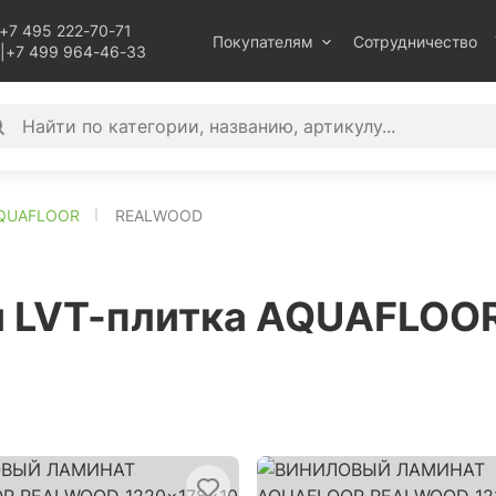
+7 495 222-70-71
Покупателям
Сотрудничество
|
+7 499 964-46-33
QUAFLOOR
REALWOOD
 и LVT-плитка AQUAFLO