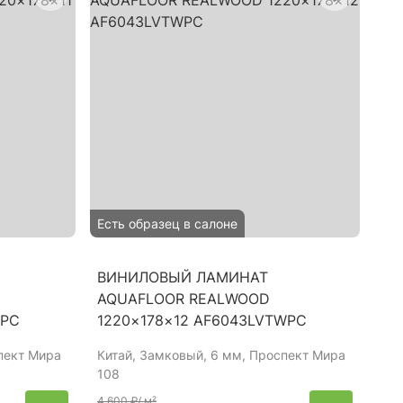
Есть образец в салоне
ВИНИЛОВЫЙ ЛАМИНАТ
AQUAFLOOR REALWOOD
WPC
1220×178×12 AF6043LVTWPC
пект Мира
Китай
, Замковый, 6 мм, Проспект Мира
108
4 600 ₽
/ м²