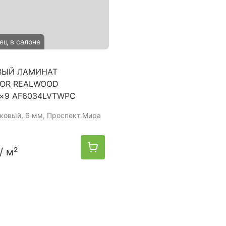
ец в салоне
ВЫЙ ЛАМИНАТ
OR REALWOOD
8×9 AF6034LVTWPC
мковый, 6 мм, Проспект Мира
/ м²