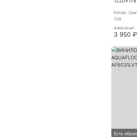
1220×17
Китай
, За
108
4 600 ₽
/ м²
3 950 ₽
Есть образ