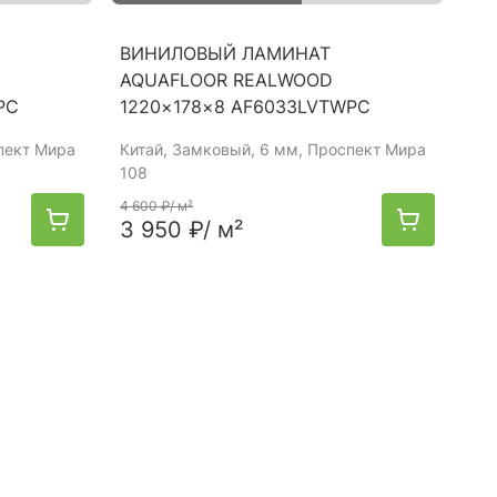
ВИНИЛОВЫЙ ЛАМИНАТ
AQUAFLOOR REALWOOD
PC
1220×178×8 AF6033LVTWPC
пект Мира
Китай
, Замковый, 6 мм, Проспект Мира
108
4 600 ₽
/ м²
3 950 ₽
/ м²