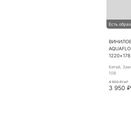
Есть образ
ВИНИЛО
AQUAFLO
1220×17
Китай
, За
108
4 600 ₽
/ м²
3 950 ₽