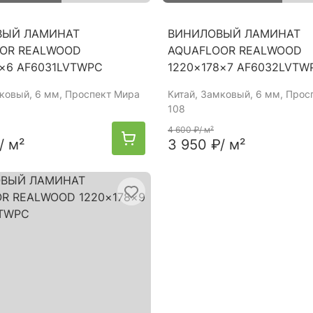
ВЫЙ ЛАМИНАТ
ВИНИЛОВЫЙ ЛАМИНАТ
OR REALWOOD
AQUAFLOOR REALWOOD
8×6 AF6031LVTWPC
1220×178×7 AF6032LVTW
мковый, 6 мм, Проспект Мира
Китай
, Замковый, 6 мм, Прос
108
4 600 ₽
/ м²
/ м²
3 950 ₽
/ м²