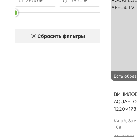
Сбросить фильтры
Есть образ
ВИНИЛО
AQUAFLO
1220×17
Китай
, За
108
4 600 ₽
/ м²