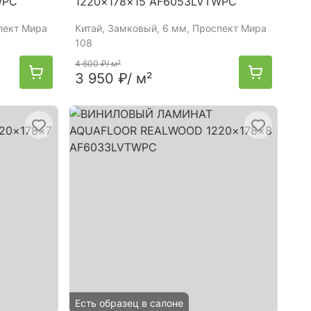
WPC
1220×178×15 AF6053LVTWPC
пект Мира
Китай
, Замковый, 6 мм, Проспект Мира
108
4 600 ₽
/ м²
3 950 ₽
/ м²
Есть образец в салоне