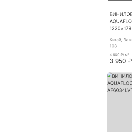
ВИНИЛО
AQUAFLO
1220×17
Китай
, За
108
4 600 ₽
/ м²
3 950 ₽