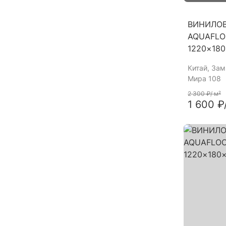
ВИНИЛО
AQUAFLO
1220×180
Китай
, За
Мира 108
2 300 ₽
/ м²
1 600 ₽