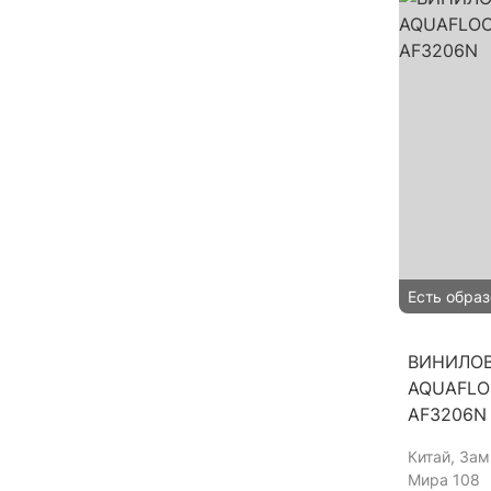
Есть образ
ВИНИЛО
AQUAFLO
AF3206N
Китай
, За
Мира 108