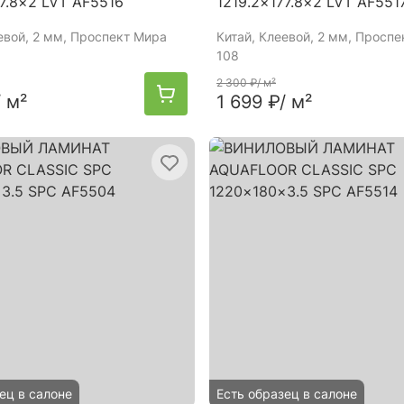
77.8×2 LVT AF5516
1219.2×177.8×2 LVT AF551
евой, 2 мм, Проспект Мира
Китай
, Клеевой, 2 мм, Просп
108
2 300 ₽
/ м²
/ м²
1 699 ₽
/ м²
ец в салоне
Есть образец в салоне