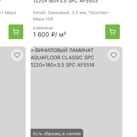
7
1220×180×3.5 SPC AF5503
ект Мира
Китай
, Замковый, 3,5 мм, Проспект
Мира 108
2 300 ₽
/ м²
1 600 ₽
/ м²
Есть образец в салоне