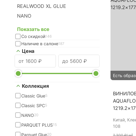
REALWOOD XL GLUE
NANO
Показать все
Со скидкой
146
Наличие в салоне
187
Цена
Есть образ
Коллекция
ВИНИЛО
Classic Glue
5
AQUAFLO
Classic SPC
5
1219.2×1
NANO
20
Китай
, Кле
PARQUET PLUS
15
108
Parquet Glue
20
2 300 ₽
/ м²