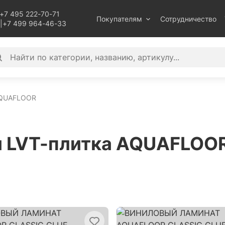
+7 495 222-70-71
Покупателям
Сотрудничество
|
+7 499 964-46-33
QUAFLOOR
и LVT-плитка AQUAFLOO