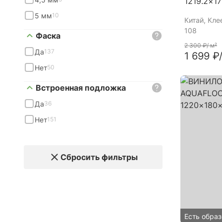
1219.2×1
5 мм
10
Китай
, Кле
108
Фаска
2 300 ₽
/ м²
Да
137
1 699 ₽
Нет
50
Встроенная подложка
Да
36
Нет
151
Сбросить фильтры
Есть образ