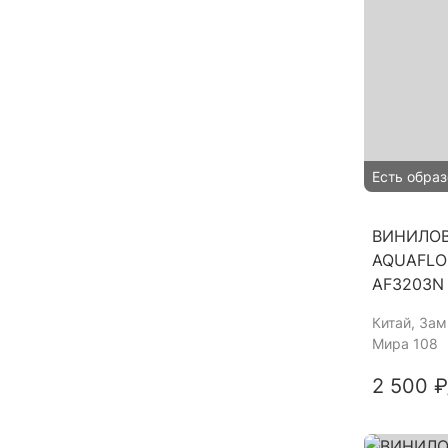
Есть образ
ВИНИЛО
AQUAFLO
AF3203N
Китай
, За
Мира 108
2 500 ₽